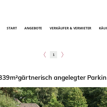
START
ANGEBOTE
VERKÄUFER & VERMIETER
KÄUF
1
5.339m²gärtnerisch angelegter Parki