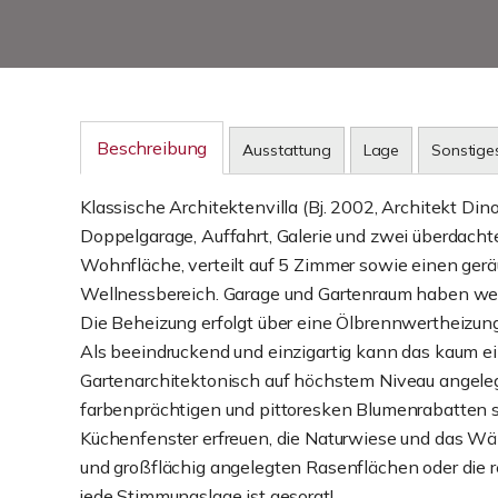
Beschreibung
Ausstattung
Lage
Sonstige
Klassische Architektenvilla (Bj. 2002, Architekt Dino
Doppelgarage, Auffahrt, Galerie und zwei überdach
Wohnfläche, verteilt auf 5 Zimmer sowie einen gerä
Wellnessbereich. Garage und Gartenraum haben wei
Die Beheizung erfolgt über eine Ölbrennwertheizung
Als beeindruckend und einzigartig kann das kaum 
Gartenarchitektonisch auf höchstem Niveau angelegt
farbenprächtigen und pittoresken Blumenrabatten s
Küchenfenster erfreuen, die Naturwiese und das Wä
und großflächig angelegten Rasenflächen oder die 
jede Stimmungslage ist gesorgt!