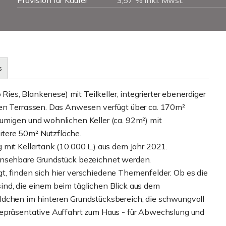
Provision für Käufer
3,57 % inkl. Mwst.
s
 Ries, Blankenese) mit Teilkeller, integrierter ebenerdiger
ten Terrassen. Das Anwesen verfügt über ca. 170m²
umigen und wohnlichen Keller (ca. 92m²) mit
tere 50m² Nutzfläche.
 mit Kellertank (10.000 L.) aus dem Jahr 2021.
einsehbare Grundstück bezeichnet werden.
, finden sich hier verschiedene Themenfelder. Ob es die
ind, die einem beim täglichen Blick aus dem
ldchen im hinteren Grundstücksbereich, die schwungvoll
repräsentative Auffahrt zum Haus - für Abwechslung und