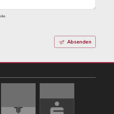
lie.
Absenden