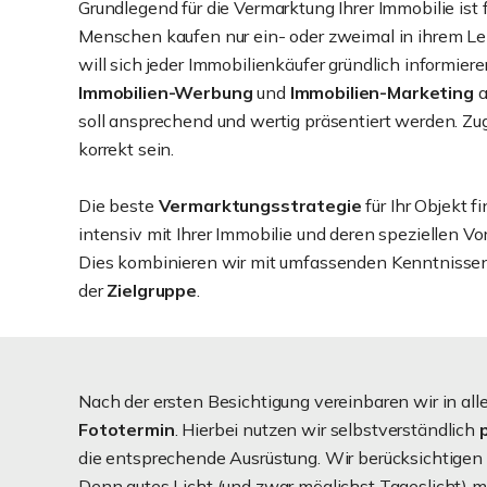
Grundlegend für die Vermarktung Ihrer Immobilie ist
Menschen kaufen nur ein- oder zweimal in ihrem Le
will sich jeder Immobilienkäufer gründlich informier
Immobilien-Werbung
und
Immobilien-Marketing
a
soll ansprechend und wertig präsentiert werden. Zug
korrekt sein.
Die beste
Vermarktungsstrategie
für Ihr Objekt f
intensiv mit Ihrer Immobilie und deren speziellen V
Dies kombinieren wir mit umfassenden Kenntnisse
der
Zielgruppe
.
Nach der ersten Besichtigung vereinbaren wir in all
Fototermin
. Hierbei nutzen wir selbstverständlich
die entsprechende Ausrüstung. Wir berücksichtigen 
Denn gutes Licht (und zwar möglichst Tageslicht) ma