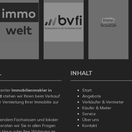
L
INHALT
tenter
Immobilienmakler in
Start
ld
stehen wir Ihnen beim Verkauf
Angebote
r Vermietung Ihrer Immobilie zur
Verkäufer & Vermieter
Käufer & Mieter
Service
sendem Fachwissen und lokaler
Über uns
beraten wir Sie in allen Fragen
Kontakt
hr Haus oder Ihre Wohnung im