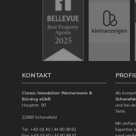
KONTAKT
PROFI
Classic Immobilien Westermann &
Als kompe
Bürsing eGbR
Schenefe
Hauptstr. 90
und bei de
Seite.
22869 Schenefeld
Mit umfas
Tel.: +49 (0) 40 / 44 80 98 82
Expertise 
Fax: +49 (0) 40 / 44 80 99 67
rund um I