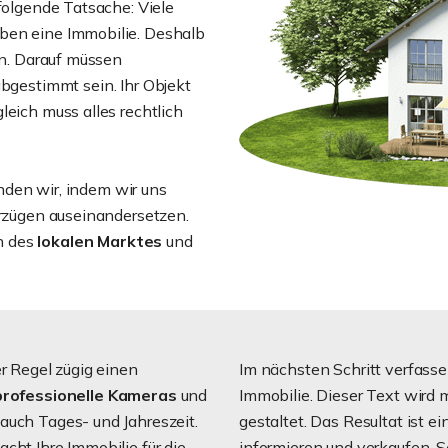
 folgende Tatsache: Viele
ben eine Immobilie. Deshalb
en. Darauf müssen
bgestimmt sein. Ihr Objekt
leich muss alles rechtlich
inden wir, indem wir uns
orzügen auseinandersetzen.
n des
lokalen Marktes
und
er Regel zügig einen
Im nächsten Schritt verfasse
professionelle Kameras
und
Immobilie. Dieser Text wird 
auch Tages- und Jahreszeit.
gestaltet. Das Resultat ist ei
cht Ihre Immobilie für die
informieren und verkaufen. 