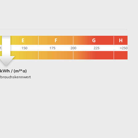
 kWh / (m²*a)
rbrauchskennwert