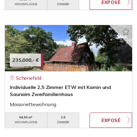
WOHNFLÄCHE
ZIMMER
235.000,- €
Schenefeld
Individuelle 2,5 Zimmer ETW mit Kamin und
Saunaim Zweifamilienhaus
Maisonettewohnung
64,50 m²
2,5
WOHNFLÄCHE
ZIMMER