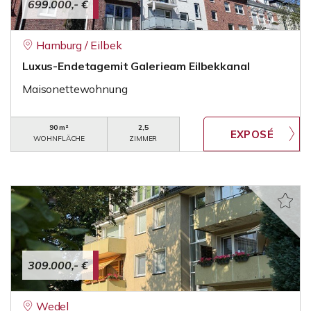
699.000,- €
Hamburg / Eilbek
Luxus-Endetagemit Galerieam Eilbekkanal
Maisonettewohnung
90 m²
2,5
WOHNFLÄCHE
ZIMMER
309.000,- €
Wedel