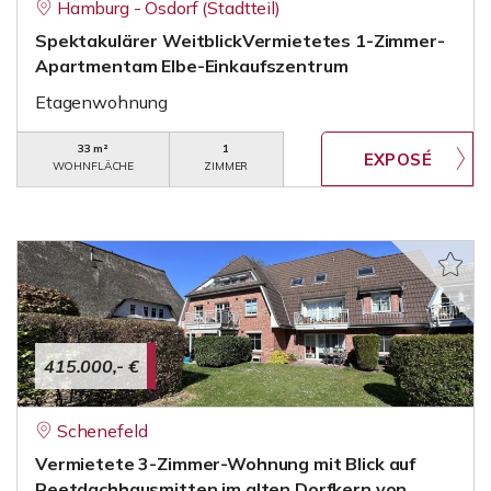
Hamburg - Osdorf (Stadtteil)
Spektakulärer WeitblickVermietetes 1-Zimmer-
Apartmentam Elbe-Einkaufszentrum
Etagenwohnung
33 m²
1
WOHNFLÄCHE
ZIMMER
415.000,- €
Schenefeld
Vermietete 3-Zimmer-Wohnung mit Blick auf
Reetdachhausmitten im alten Dorfkern von