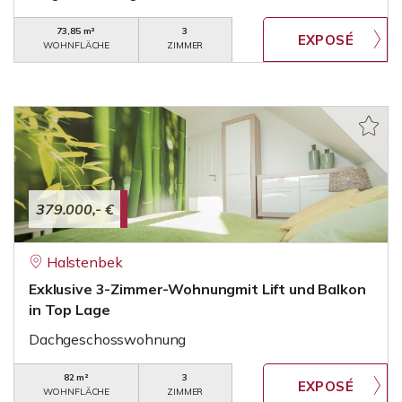
73,85 m²
3
WOHNFLÄCHE
ZIMMER
379.000,- €
Halstenbek
Exklusive 3-Zimmer-Wohnungmit Lift und Balkon
in Top Lage
Dachgeschosswohnung
82 m²
3
WOHNFLÄCHE
ZIMMER