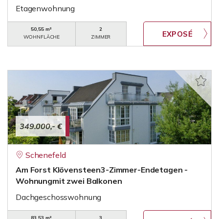
Etagenwohnung
50,55 m²
2
WOHNFLÄCHE
ZIMMER
349.000,- €
Schenefeld
Am Forst Klövensteen3-Zimmer-Endetagen -
Wohnungmit zwei Balkonen
Dachgeschosswohnung
83,53 m²
3