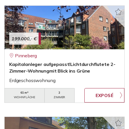
199.000,- €
Pinneberg
Kapitalanleger aufgepasst!Lichtdurchflutete 2-
Zimmer-Wohnungmit Blick ins Grüne
Erdgeschosswohnung
61 m²
2
WOHNFLÄCHE
ZIMMER