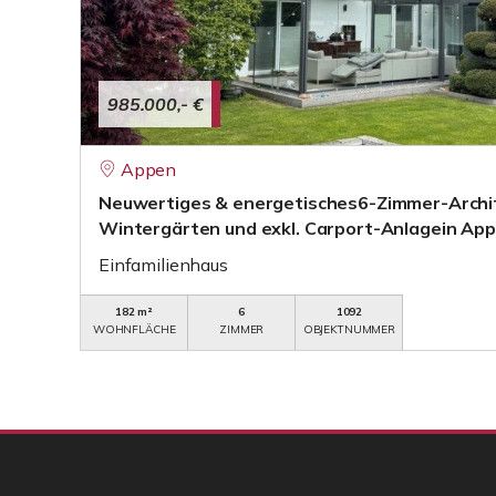
985.000,- €
Appen
Neuwertiges & energetisches6-Zimmer-Archi
Wintergärten und exkl. Carport-Anlagein App
Einfamilienhaus
182 m²
6
1092
WOHNFLÄCHE
ZIMMER
OBJEKTNUMMER